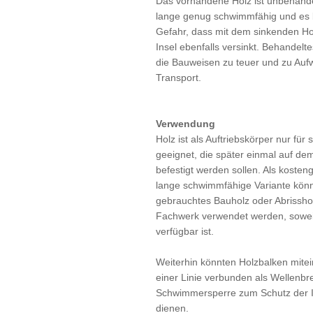
Das vorhandene Holz ist unbehande
lange genug schwimmfähig und es 
Gefahr, dass mit dem sinkenden Hol
Insel ebenfalls versinkt. Behandeltes
die Bauweisen zu teuer und zu Auf
Transport.
Verwendung
Holz ist als Auftriebskörper nur für 
geeignet, die später einmal auf de
befestigt werden sollen. Als kosten
lange schwimmfähige Variante kön
gebrauchtes Bauholz oder Abrissho
Fachwerk verwendet werden, sowei
verfügbar ist.
Weiterhin könnten Holzbalken mitei
einer Linie verbunden als Wellenbr
Schwimmersperre zum Schutz der I
dienen.